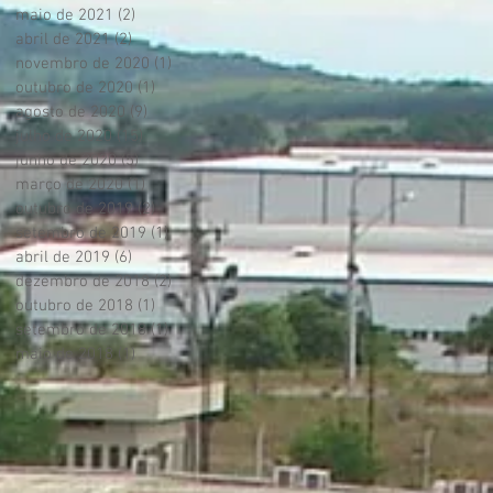
maio de 2021
(2)
2 posts
abril de 2021
(2)
2 posts
novembro de 2020
(1)
1 post
outubro de 2020
(1)
1 post
agosto de 2020
(9)
9 posts
julho de 2020
(15)
15 posts
junho de 2020
(5)
5 posts
março de 2020
(1)
1 post
outubro de 2019
(2)
2 posts
setembro de 2019
(1)
1 post
abril de 2019
(6)
6 posts
dezembro de 2018
(2)
2 posts
outubro de 2018
(1)
1 post
setembro de 2018
(1)
1 post
maio de 2018
(1)
1 post