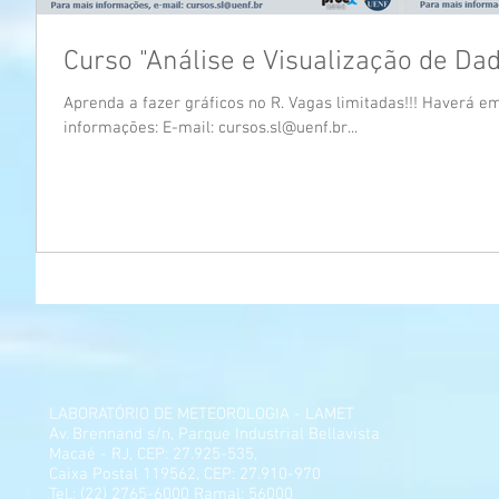
Curso "Análise e Visualização de Da
Aprenda a fazer gráficos no R. Vagas limitadas!!! Haverá em
informações: E-mail: cursos.sl@uenf.br...
LABORATÓRIO DE METEOROLOGIA - LAMET
Av. Brennand s/n, Parque Industrial Bellavista
Macaé - RJ, CEP: 27.925-535,
Caixa Postal 119562, CEP: 27.910-970
Tel.: (22) 2765-6000 Ramal: 56000