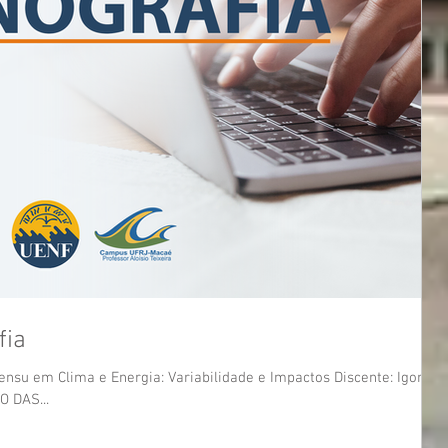
fia
nsu em Clima e Energia: Variabilidade e Impactos Discente: Igor
O DAS...