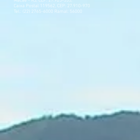
Macaé - RJ, CEP: 27.925-535,
Caixa Postal 119562, CEP: 27.910-970
Tel.: (22) 2765-6000 Ramal: 56000