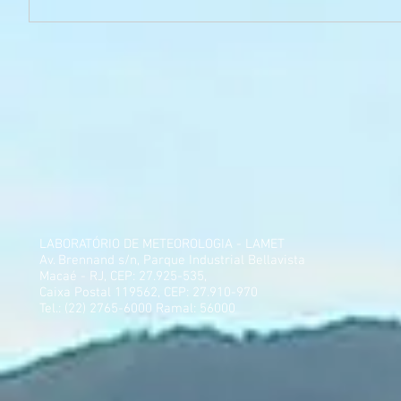
LABORATÓRIO DE METEOROLOGIA - LAMET
Av. Brennand s/n, Parque Industrial Bellavista
Macaé - RJ, CEP: 27.925-535,
Caixa Postal 119562, CEP: 27.910-970
Tel.: (22) 2765-6000 Ramal: 56000