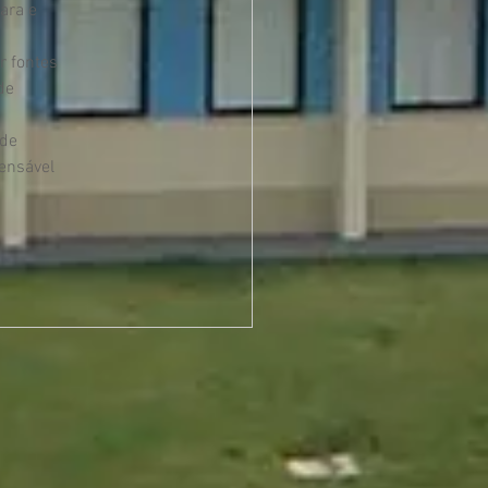
ara e 
r fontes 
de 
de 
ensável 