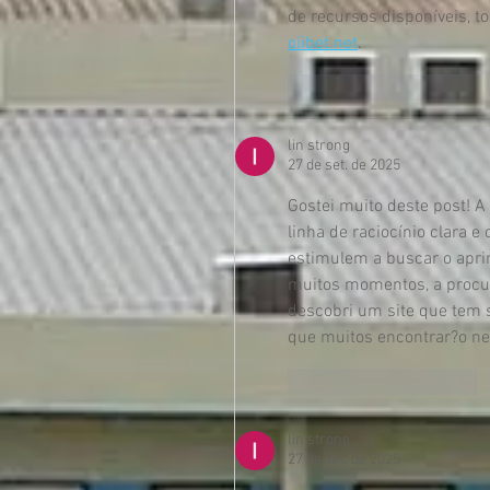
de recursos disponíveis, 
oiibet.net
.
Curtir
Responder
lin strong
27 de set. de 2025
Gostei muito deste post! 
linha de raciocínio clara e
estimulem a buscar o apri
muitos momentos, a procur
descobri um site que tem s
que muitos encontrar?o ne
Curtir
Responder
lin strong
27 de set. de 2025