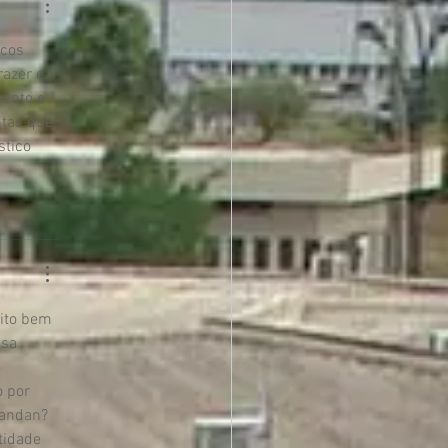
cos 
azer e 
ento e 
tas que 
stico 
ito bem 
ssa 
 
 por 
 andan?
tidade 