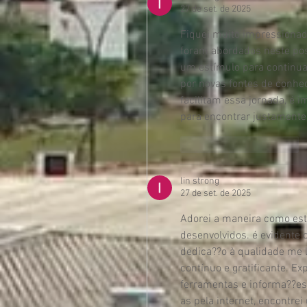
27 de set. de 2025
Fiquei muito impressionad
foram abordados neste pos
um estímulo para continua
por novas fontes de conh
facilitam essa jornada, é 
para encontrar justamente 
Curtir
Responder
lin strong
27 de set. de 2025
Adorei a maneira como est
desenvolvidos. é evidente 
dedica??o à qualidade me
contínuo e gratificante. E
ferramentas e informa??e
as pela internet, encontr