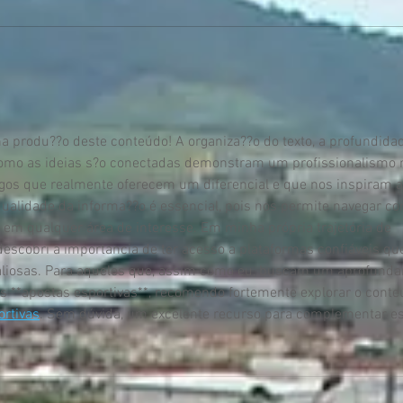
a produ??o deste conteúdo! A organiza??o do texto, a profundida
omo as ideias s?o conectadas demonstram um profissionalismo n
rtigos que realmente oferecem um diferencial e que nos inspiram 
qualidade da informa??o é essencial, pois nos permite navegar c
em qualquer área de interesse. Em minha própria trajetória de 
descobri a importancia de ter acesso a plataformas confiáveis qu
aliosas. Para aqueles que, assim como eu, buscam um aprofund
s **apostas esportivas**, recomendo fortemente explorar o conte
ortivas
. Sem dúvida, um excelente recurso para complementar e