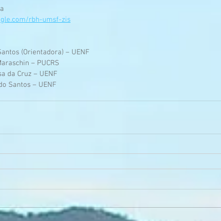
ia
ogle.com/rbh-umsf-zis
 Santos (Orientadora) – UENF
 Maraschin – PUCRS
sa da Cruz – UENF  
edo Santos – UENF