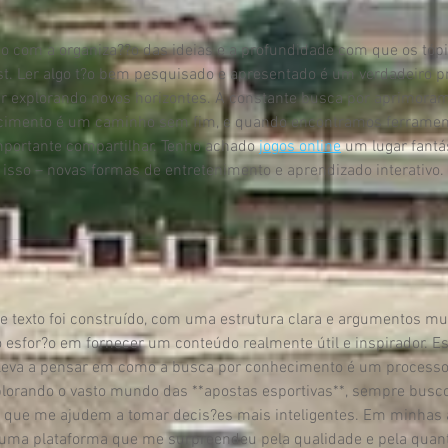
o com a organiza??o das ideias e a profundidade com que os tópi
t. Ler algo t?o bem pesquisado e apresentado é um verdadeiro pr
r explorando novos horizontes. A constante busca por aprimoram
ecimento é um caminho sem fim, e quando encontramos ferramen
importante compartilhar. Tenho achado 
jogos online
 um lugar fantá
isso – novas formas de entretenimento e aprendizado interativo.
e texto foi construído, com uma estrutura clara e argumentos mu
o esfor?o em fornecer um conteúdo realmente útil e inspirador. E
 leva a pensar em como a busca por conhecimento é um processo
xplorando o vasto mundo das **apostas esportivas**, sempre busco
s que me ajudem a tomar decis?es mais inteligentes. Em minhas
ei uma plataforma que me surpreendeu pela qualidade e pela quan