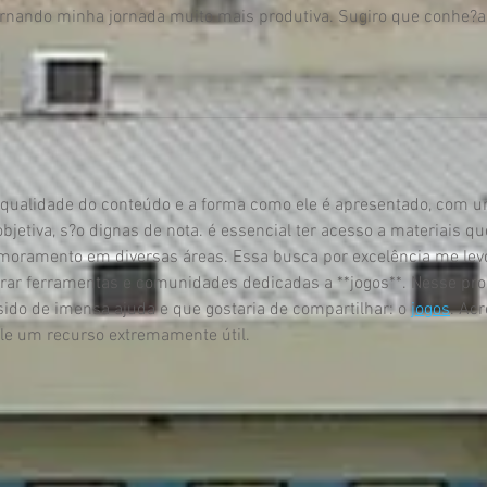
tornando minha jornada muito mais produtiva. Sugiro que conhe?
A qualidade do conteúdo e a forma como ele é apresentado, com 
 objetiva, s?o dignas de nota. é essencial ter acesso a materiais qu
moramento em diversas áreas. Essa busca por excelência me lev
ar ferramentas e comunidades dedicadas a **jogos**. Nesse pro
ido de imensa ajuda e que gostaria de compartilhar: o 
jogos
. Acr
le um recurso extremamente útil.