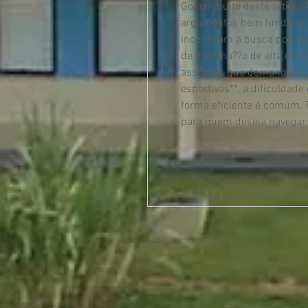
Gostei muito deste artigo!
argumentos bem fundament
incentivam a busca por mai
de informa??o de alta qual
assuntos que demandam um
esportivas**, a dificuldad
forma eficiente é comum. P
para quem deseja navegar
Curtir
Responder