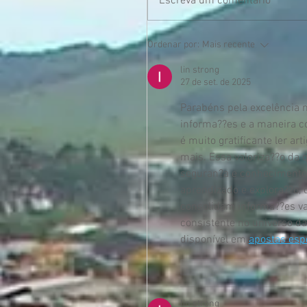
Escreva um comentário
Ordenar por:
Mais recente
lin strong
27 de set. de 2025
Parabéns pela excelência n
informa??es e a maneira c
é muito gratificante ler a
mais. Essa valoriza??o da 
seguran?a e conhecimento 
aprendizado e explora??o, 
consolidam informa??es v
consistente no universo da
disponível em 
apostas esp
Curtir
Responder
lin strong