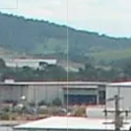
de das 
otável. 
a buscar 
om mais 
e 
amento 
údo 
studos.