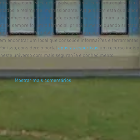
 A maneira como você desenvolveu o tema, com uma análise t?o cl
ados, é realmente impressionante. Artigos com esta qualidade 
s conhecimento e a troca de experiências. Para mim, a busca po
idade sempre foi um diferencial, principalmente quando se trata 
a compreens?o detalhada. No que diz respeito às **apostas 
e em encontrar um local que consolide informa??es e ferramentas 
or isso, considero o portal 
apostas esportivas
 um recurso indisp
 neste universo com mais seguran?a e conhecimento.
Mostrar mais comentários