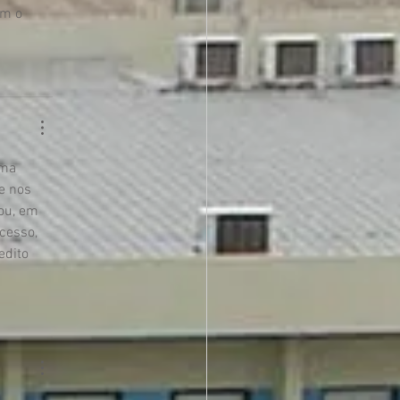
am o 
uma 
e nos 
ou, em 
cesso, 
edito 