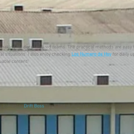
-making for decentralized teams. The practical methods are easy 
l situations. I also enjoy checking 
Los Numero de Hoy
 for daily 
uable content!
e gameplay 
Drift Boss
 fresh and prevents it from becoming repetit