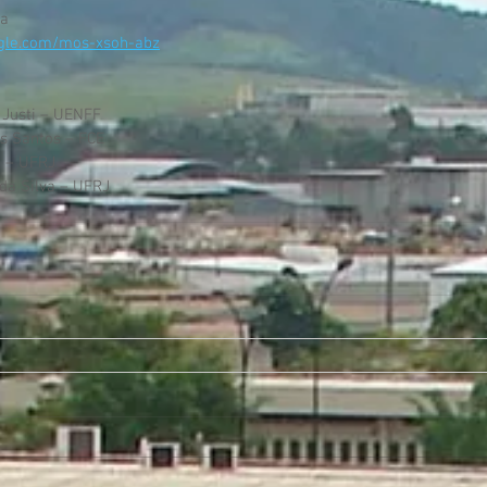
ia
ogle.com/mos-xsoh-abz
 Justi – UENFF
s Santos – FCE
a – UFRJ
 da Silva – UFRJ