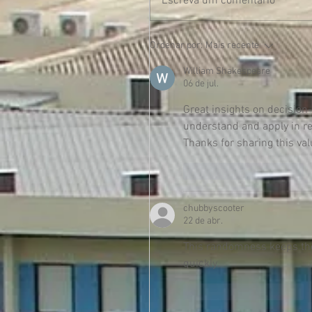
Escreva um comentário
Ordenar por:
Mais recente
William Shakespeare
06 de jul.
Great insights on decision
understand and apply in rea
Thanks for sharing this val
Curtir
Responder
chubbyscooter
22 de abr.
This randomness keeps th
quickly.
Curtir
Responder