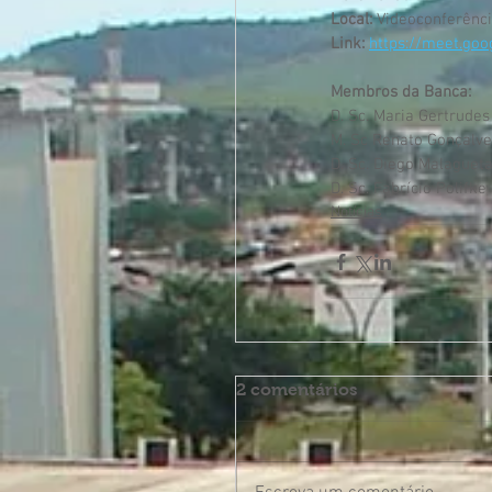
Local:
 Videoconferênc
Link:
https://meet.go
Membros da Banca:
D. Sc. Maria Gertrudes
M. Sc Renato Gonçalve
D. Sc. Diego Malaguet
D. Sc. Fabrício Polifke
Notícias
2 comentários