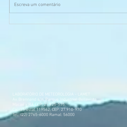
Escreva um comentário
LABORATÓRIO DE METEOROLOGIA - LAMET
Av. Brennand s/n, Parque Industrial Bellavista
Macaé - RJ, CEP: 27.925-535,
Caixa Postal 119562, CEP: 27.910-970
Tel.: (22) 2765-6000 Ramal: 56000