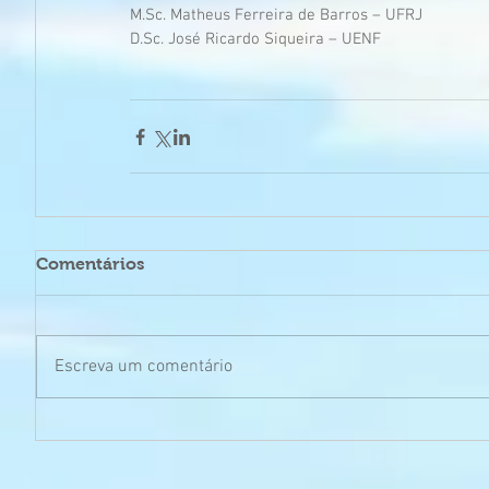
M.Sc. Matheus Ferreira de Barros – UFRJ     
D.Sc. José Ricardo Siqueira – UENF
Comentários
Escreva um comentário