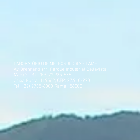
LABORATÓRIO DE METEOROLOGIA - LAMET
Av. Brennand s/n, Parque Industrial Bellavista
Macaé - RJ, CEP: 27.925-535,
Caixa Postal 119562, CEP: 27.910-970
Tel.: (22) 2765-6000 Ramal: 56000