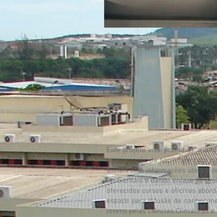
Este projeto visa promover a dif
aproximação da sociedade com o c
sociais com informações úteis e d
Ambientais e dando ênfase às pro
oferecidos cursos e oficinas abor
espaço para difusão de conhecime
jovens pelas Ciências Climáticas e