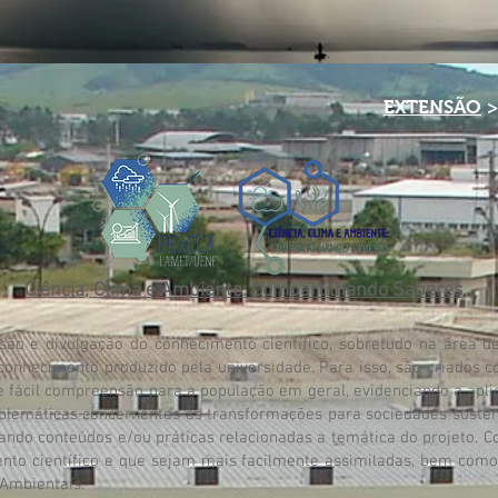
EXTENSÃO
>
Ciência, Clima e Ambiente: Compartilhando Saberes
usão e divulgação do conhecimento científico, sobretudo na área
onhecimento produzido pela universidade. Para isso, são criados c
e fácil compreensão para a população em geral, evidenciando a aplic
blemáticas concernentes às transformações para sociedades susten
dando conteúdos e/ou práticas relacionadas a temática do projeto. 
nto científico e que sejam mais facilmente assimiladas, bem com
 Ambientais.