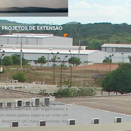
 PROJETOS DE EXTENSÃO
 de Clima e Ambiente, buscando uma
onteúdos para divulgação nas redes
abilidade das Ciências Climáticas e
táveis. Ademais, são organizados e
Com essas ações, espera-se criar um
o despertar um maior interesse dos